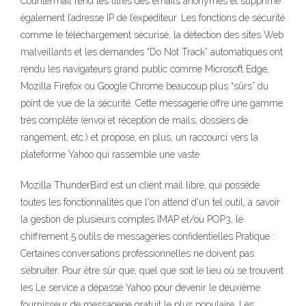
Countermail rend les titres des emails anonymes et supprime
également l’adresse IP de l’expéditeur. Les fonctions de sécurité
comme le téléchargement sécurisé, la détection des sites Web
malveillants et les demandes “Do Not Track” automatiques ont
rendu les navigateurs grand public comme Microsoft Edge,
Mozilla Firefox ou Google Chrome beaucoup plus “sûrs” du
point de vue de la sécurité. Cette messagerie offre une gamme
très complète (envoi et réception de mails, dossiers de
rangement, etc.) et propose, en plus, un raccourci vers la
plateforme Yahoo qui rassemble une vaste
Mozilla ThunderBird est un client mail libre, qui possède
toutes les fonctionnalités que l'on attend d'un tel outil, à savoir
la gestion de plusieurs comptes IMAP et/ou POP3, le
chiffrement 5 outils de messageries confidentielles Pratique :
Certaines conversations professionnelles ne doivent pas
s’ébruiter. Pour être sûr que, quel que soit le lieu où se trouvent
les Le service a dépassé Yahoo pour devenir le deuxième
fournisseur de messagerie gratuit le plus populaire. Les